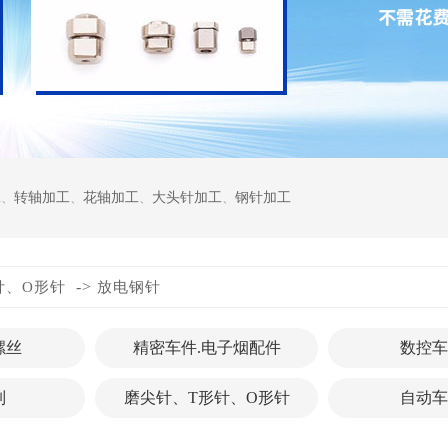
工
、
转轴加工
、
花轴加工
、
大头针加工
、
钢针加工
->
针、O形针
放电钢针
螺丝
精密车件.电子烟配件
数控车
列
磨尖针、T形针、O形针
自动车