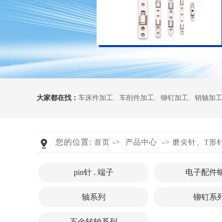
大家都在找：
车床件加工
、
车削件加工
、
铆钉加工
、
销轴加
您的位置:
->
->
首页
产品中心
磨尖针、T形
pin针 . 端子
电子配件
轴系列
铆钉系
五金转轴系列