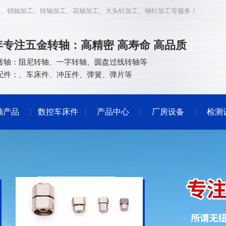
工
、
销轴加工
、
转轴加工
、
花轴加工
、
大头针加工
、
钢针加工
等服务！
5年专注五金转轴：高精密 高寿命 高品质
转轴：
阻尼转轴
、
一字转轴
、
圆盘过线转轴等
配件：
、
车床件
、
冲压件
、
弹簧
、
弹片
等
轴产品
数控车床件
产品中心
厂房设备
检测