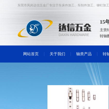
东莞市凤岗达信五金厂专注于
车床件加工
、
车削件加工
、
铆钉加
1
主营
DAXIN HARDWARE
转轴
网站首页
关于我们
轴类产品
转