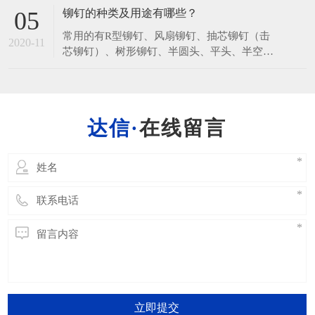
的方法，可以追溯到最初使用可锻金属那么
铆钉的种类及用途有哪些？
05
远，例如：青铜器时代埃及人用铆钉把开槽型
常用的有R型铆钉、风扇铆钉、抽芯铆钉（击
车轮外线的六个木制扇形体铆接紧固在一起，
2020-11
芯铆钉）、树形铆钉、半圆头、平头、半空心
希腊人成功地用青铜浇铸大型塑像之后，再用
铆钉、实心铆钉、沉头铆钉、抽芯铆钉、空心
铆钉把各部件
铆钉，这些通常是利用自身形变连接被铆接
件。一般小于8毫米的用冷铆，大于这个尺寸
的用热铆。但也有例外，比如某些锁具上的铭
在线留言
牌，就是利用铆钉与锁体孔的过盈量铆接的。
立即提交