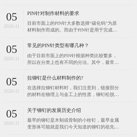
转动零件并与之一起回转以传递运动、扭矩或
弯矩的机械零件。一般为金属圆杆状，各段可
PIN针对制作材料的要求
05
以有不同的直径。机器中作回转运动的零件就
目前市面上的PIN针大多数选择“碳化钨”为原
装在轴上。 轴的结构设计是确定轴的合理外
2020-11
材料制作而成的。而由于PIN针是用于完成连
形和全部结构尺寸，为轴设计的重要步骤。
接器的电（信号）的传导的。因此PIN针的材
料要求必须是具有传输电（信号）的能力。同
常见的PIN针类型有哪几种？
05
时，由于在电（信号）传导过程中，容易产生
由于目前市面上的PIN针根据种类比较繁多，
热量，因此相应的PIN针必须要有足够的耐热
2020-11
所以在分类上也有不同的分法。其中，最常用
性。再一方面，由于PIN针是也起到一定的
的分法有两种：根据PIN针的外形来区分和根
据PIN针的应用场合区分。其中， 根据PIN针
拉铆钉是什么材料制作的?
05
的外形来区分，常见的PIN针主要分有有圆形
在选择拉铆钉材料时，我们注意到，链接部分
PIN针、方形PIN针、L型PIN针、T型PIN针、
2020-11
的材料在物理上与金工上的性质，铆钉松脱的
四方型PIN针
原因一般都是由于其材料膨胀比数的不同，其
次我们应当特别注意到，当拉铆钉链接部分与
关于铆钉的发展历史介绍
05
液体接触时，常能发生电流作用；故往往有强
最早的铆钉是木制或骨制的小栓钉，最早金属
烈腐蚀性与损坏性存在。 1.铝金属链接的部分
2020-11
变形体可能就是我们今天知道的铆钉的祖先。
只能用铝制拉铆钉链接，铜制的铆钉只
毫无疑问，它们是人类已知金属连接的最古老