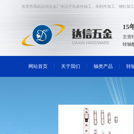
东莞市凤岗达信五金厂专注于
车床件加工
、
车削件加工
、
铆钉加
1
主营
DAXIN HARDWARE
转轴
网站首页
关于我们
轴类产品
转