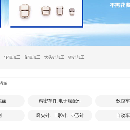
工
、
转轴加工
、
花轴加工
、
大头针加工
、
钢针加工
销轴
螺丝
精密车件.电子烟配件
数控车
列
磨尖针、T形针、O形针
自动车