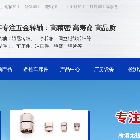
工
、
销轴加工
、
转轴加工
、
花轴加工
、
大头针加工
、
钢针加工
等服务！
5年专注五金转轴：高精密 高寿命 高品质
转轴：
阻尼转轴
、
一字转轴
、
圆盘过线转轴等
配件：
、
车床件
、
冲压件
、
弹簧
、
弹片
等
轴产品
数控车床件
产品中心
厂房设备
检测