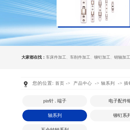
大家都在找：
车床件加工
、
车削件加工
、
铆钉加工
、
销轴加
您的位置:
->
->
->
首页
产品中心
轴系列
插
pin针 . 端子
电子配件
轴系列
铆钉系
五金转轴系列