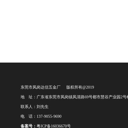
东莞市凤岗达信五金厂
版权所有@2019
地 址：广东省东莞市凤岗镇凤清路69号都市慧谷产业园2号楼
联系人：刘先生
电 话：137-9055-9690
备案号：
粤ICP备16036670号